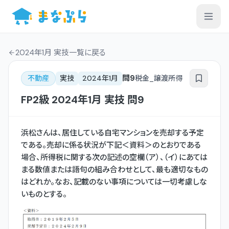
2024年1月 実技一覧
に戻る
問
9
不動産
実技
2024年1月
税金_譲渡所得
FP2級
2024年1月
実技
問
9
浜松さんは、居住している自宅マンションを売却する予定
である。売却に係る状況が下記＜資料＞のとおりである
場合、所得税に関する次の記述の空欄（ア）、（イ）にあては
まる数値または語句の組み合わせとして、最も適切なもの
はどれか。なお、記載のない事項については一切考慮しな
いものとする。