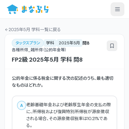
2025年5月 学科一覧
に戻る
問
8
タックスプラン
学科
2025年5月
各種所得_雑所得（公的年金等）
FP2級
2025年5月
学科
問
8
公的年金に係る税金に関する次の記述のうち、最も適切
なものはどれか。
老齢基礎年金および老齢厚生年金の支払の際
A
に、所得税および復興特別所得税が源泉徴収
される場合、その源泉徴収税率は10.21%であ
る。