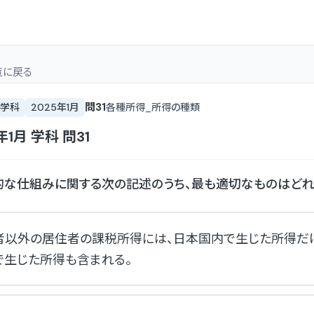
覧
に戻る
問
31
学科
2025年1月
各種所得_所得の種類
年1月
学科
問
31
な仕組みに関する次の記述のうち、最も適切なものはどれ
者以外の居住者の課税所得には、日本国内で生じた所得だけ
で生じた所得も含まれる。