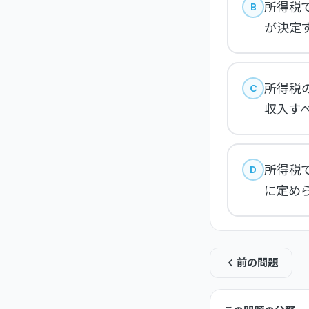
所得税
B
が決定
所得税
C
収入す
所得税
D
に定め
前の問題