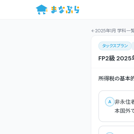
2025年1月 学科一
タックスプラン
FP2級
2025
所得税の基本的
非永住
A
本国外