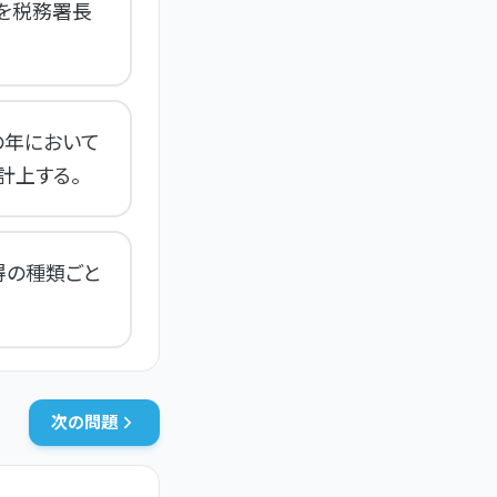
を税務署長
の年において
計上する。
得の種類ごと
次の問題