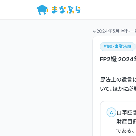
2024年5月 学科一
相続・事業承継
FP2級
202
民法上の遺言に
いて、ほかに必
自筆証
A
財産目
である。