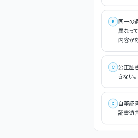
同一の
B
異なっ
内容が
公正証
C
きない。
自筆証
D
証書遺