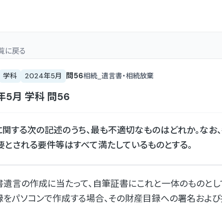
覧
に戻る
問
56
学科
2024年5月
相続_遺言書・相続放棄
4年5月
学科
問
56
関する次の記述のうち、最も不適切なものはどれか。なお
要とされる要件等はすべて満たしているものとする。
書遺言の作成に当たって、自筆証書にこれと一体のものとし
録をパソコンで作成する場合、その財産目録への署名およ