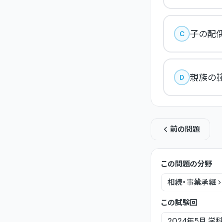
子の配偶
C
親族の範
D
前の問題
この問題の分野
相続・事業承継
この試験回
2024年5月
学