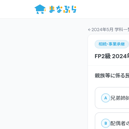
2024年5月 学科一
相続・事業承継
FP2級
202
親族等に係る民
兄弟姉妹
A
配偶者の
B