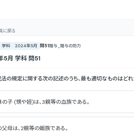
覧
に戻る
問
51
学科
2024年5月
贈与_贈与の効力
4年5月
学科
問
51
法の規定に関する次の記述のうち、最も適切なものはどれ
の子 (甥や姪)は、3親等の血族である。
父母は、2親等の姻族である。