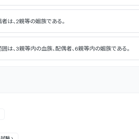
者は、2親等の姻族である。
囲は、3親等内の血族、配偶者、6親等内の姻族である。
科
試験