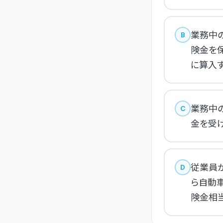
業務中
B
険金を
に算入す
業務中
C
金を受
従業員
D
ら自動
険金相