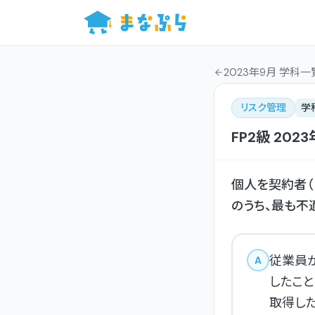
2023年9月 学科一
リスク管理
学
FP2級
2023
個人を契約者
のうち、最も不
従業員
A
したこ
取得し