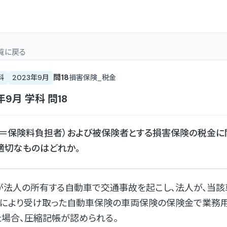
覧
に戻る
問
18
科
2023年9月
損害保険_税金
年9月
学科
問
18
（＝保険料負担者）および被保険者とする損害保険の税金に
適切なものはどれか。
が法人の所有する自動車で交通事故を起こし、法人が、当
とにより受け取った自動車保険の車両保険の保険金で業務
た場合、圧縮記帳が認められる。