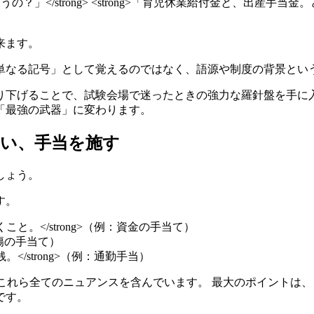
うの？」</strong> <strong>「育児休業給付金と、出
来ます。
単なる記号」として覚えるのではなく、語源や制度の背景とい
り下げることで、試験会場で迷ったときの強力な羅針盤を手に
「最強の武器」に変わります。
補い、手当を施す
しょう。
す。
こと。</strong>（例：資金の手当て）
例：傷の手当て）
</strong>（例：通勤手当）
これら全てのニュアンスを含んでいます。 最大のポイントは
です。