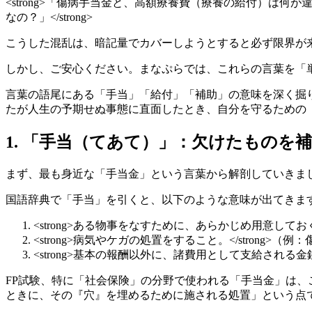
<strong>「傷病手当金と、高額療養費（療養の給付）は何が違
なの？」</strong>
こうした混乱は、暗記量でカバーしようとすると必ず限界が
しかし、ご安心ください。まなぷらでは、これらの言葉を「
言葉の語尾にある「手当」「給付」「補助」の意味を深く掘
たが人生の予期せぬ事態に直面したとき、自分を守るための
1. 「手当（てあて）」：欠けたものを
まず、最も身近な「手当金」という言葉から解剖していきま
国語辞典で「手当」を引くと、以下のような意味が出てきま
<strong>ある物事をなすために、あらかじめ用意しておく
<strong>病気やケガの処置をすること。</strong>（
<strong>基本の報酬以外に、諸費用として支給される金銭。
FP試験、特に「社会保険」の分野で使われる「手当金」は、
ときに、その『穴』を埋めるために施される処置」という点