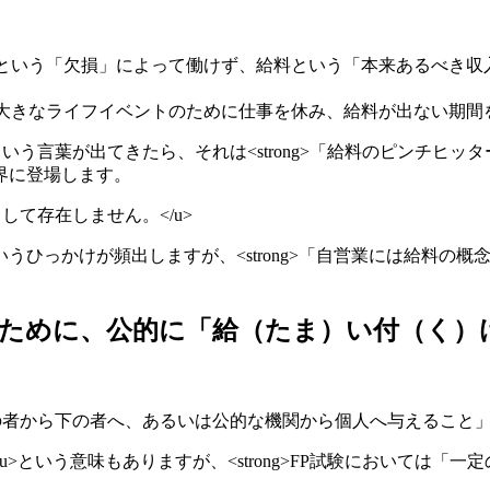
> 病気やケガという「欠損」によって働けず、給料という「本来ある
 出産という大きなライフイベントのために仕事を休み、給料が出ない期
当金」という言葉が出てきたら、それは<strong>「給料のピンチヒッ
界に登場します。
て存在しません。</u>
っかけが頻出しますが、<strong>「自営業には給料の概念が
的のために、公的に「給（たま）い付（く）
の者から下の者へ、あるいは公的な機関から個人へ与えること」<
u>という意味もありますが、<strong>FP試験においては