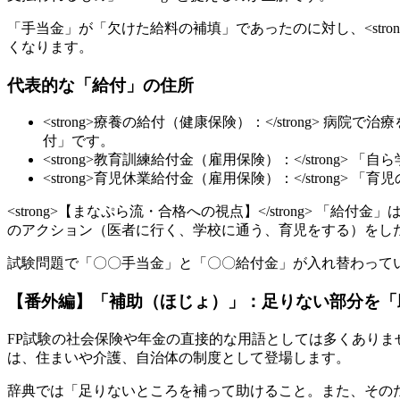
「手当金」が「欠けた給料の補填」であったのに対し、<stro
くなります。
代表的な「給付」の住所
<strong>療養の給付（健康保険）：</strong
付」です。
<strong>教育訓練給付金（雇用保険）：</stro
<strong>育児休業給付金（雇用保険）：</stron
<strong>【まなぷら流・合格への視点】</strong> 「
のアクション（医者に行く、学校に通う、育児をする）をしたから
試験問題で「〇〇手当金」と「〇〇給付金」が入れ替わってい
【番外編】「補助（ほじょ）」：足りない部分を「
FP試験の社会保険や年金の直接的な用語としては多くあり
は、住まいや介護、自治体の制度として登場します。
辞典では「足りないところを補って助けること。また、その