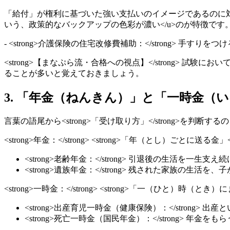
「給付」が権利に基づいた強い支払いのイメージであるのに対し、<u>
いう、政策的なバックアップの色彩が濃い</u>のが特徴です
- <strong>介護保険の住宅改修費補助：</strong> 手
<strong>【まなぷら流・合格への視点】</strong
ることが多いと覚えておきましょう。
3. 「年金（ねんきん）」と「一時金（
言葉の語尾から<strong>「受け取り方」</strong>を判断
<strong>年金：</strong> <strong>「年（とし）
<strong>老齢年金：</strong> 引退後の生活を一生支え
<strong>遺族年金：</strong> 残された家族の生
<strong>一時金：</strong> <strong>「一（ひと）
<strong>出産育児一時金（健康保険）：</strong>
<strong>死亡一時金（国民年金）：</strong> 