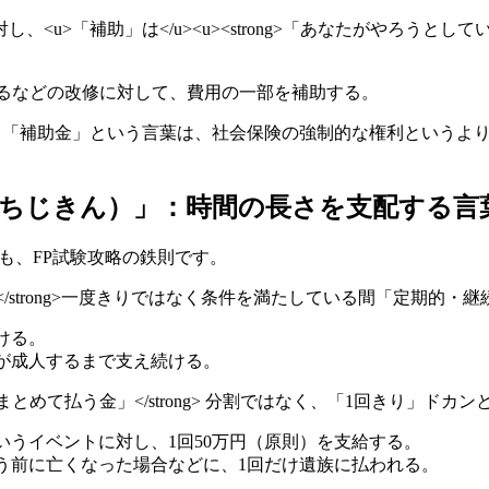
「補助」は</u><u><strong>「あなたがやろうとしているこ
。
すりをつけるなどの改修に対して、費用の一部を補助する。
> 試験において「補助金」という言葉は、社会保険の強制的な権利と
いちじきん）」：時間の長さを支配する言
するのも、FP試験攻略の鉄則です。
ごとに送る金」</strong>一度きりではなく条件を満たしている間「定期
続ける。
活を、子が成人するまで支え続ける。
時（とき）にまとめて払う金」</strong> 分割ではなく、「1回きり」ド
 出産というイベントに対し、1回50万円（原則）を支給する。
年金をもらう前に亡くなった場合などに、1回だけ遺族に払われる。