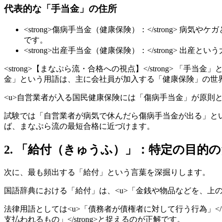
代表的な「手当金」の住所
<strong>傷病手当金（健康保険）：</strong
です。
<strong>出産手当金（健康保険）：</strong>
<strong>【まなぷら流・合格への視点】</strong> 「手
金」という用語は、主に会社員が加入する「健康保険」の世
<u>自営業者が入る国民健康保険には「傷病手当金」が原則とし
試験では「自営業者が病気で休んだら傷病手当金が出る」というひ
ば、まなぷら流の最短合格に近づけます。
2. 「給付（きゅうふ）」：特定の目
次に、最も頻出する「給付」という言葉を深掘りします。
国語辞典における「給付」は、<u>「金銭や物品などを、上
法律用語としては<u>「債務者が債権者に対して行う行為」</
支払われるもの」</strong>と捉えるのが正解です。