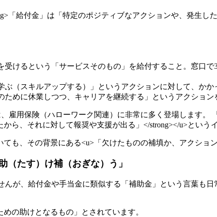
ng>「給付金」は「特定のポジティブなアクションや、発生した具
> 病院で治療を受けるという「サービスそのもの」を給付すること。
ng> 「自ら学ぶ（スキルアップする）」というアクションに対して、
g> 「育児のために休業しつつ、キャリアを継続する」というアクショ
給付金」は、雇用保険（ハローワーク関連）に非常に多く登場します。 
、それに対して報奨や支援が出る」</strong></u>という
ても、その背景にある<u>「欠けたものの補填か、アクション
助（たす）け補（おぎな）う」
ませんが、給付金や手当金に類似する「補助金」という言葉も日
ための助けとなるもの」とされています。