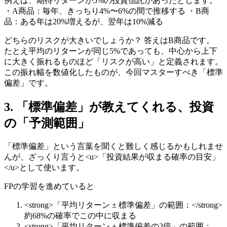
例えば、期待リターンが5%の投資信託があったとします。
・A商品：毎年、きっちり4%〜6%の間で推移する ・B商
品：ある年は20%増えるが、翌年は10%減る
どちらのリスクが大きいでしょうか？ 答えはB商品です。
たとえ平均のリターンが同じ5%であっても、中心から上下
に大きく振れるものほど「リスクが高い」と定義されます。
この振れ幅を数値化したものが、今回マスターすべき「標準
偏差」です。
3. 「標準偏差」が教えてくれる、投資
の「予測範囲」
「標準偏差」という言葉を聞くと難しく感じるかもしれませ
んが、ざっくり言うと<u>「投資結果が収まる確率の目安」
</u>として使います。
FPの学習を進めていると
<strong>「平均リターン ± 標準偏差」の範囲：</strong>
約68%の確率でこの中に収まる
<strong>「平均リターン ± 標準偏差の2倍」の範囲：