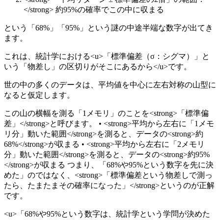
</strong> 約95%の確率でこの中に収まる
という「68%」「95%」という謎の中途半端な数字が出てき
ます。
これは、統計学における<u>「標準偏差（σ：シグマ）」と
いう「物差し」の区切りがそこにあるから</u>です。
世の中の多くのデータは、平均値を中心に左右対称の山型に
なると仮定します。
この山の横幅を測る「1メモリ」のことを<strong>「標準偏
差」</strong>と呼びます。 • <strong>平均から左右に「1メモ
リ分」動いた範囲</strong>を測ると、データの<strong>約
68%</strong>が収まる • <strong>平均から左右に「2メモリ
分」動いた範囲</strong>を測ると、データの<strong>約95%
</strong>が収まる つまり、「68%や95%という数字を先に決
めた」のではなく、<strong>「標準偏差という物差しで測っ
たら、たまたまその確率になった」</strong>というのが正解
です。
<u>「68%や95%という数字は、統計学という学問が決めた