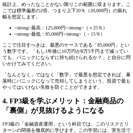
統計上、めったなことがない限りこの範囲に収まります。こ
こでは標準偏差の2倍、つまり上下20％（20,000円）の振れ
幅を想定します。
<strong>最高：125,000円</strong>（＋25％）
<strong>最低：85,000円</strong>（－15％）
ここで注目すべきは、最悪のケースである「85,000円」とい
う数字です。「もし1年後に10万円が8万5千円まで減ってい
ても、パニックにならずに持ち続けられるか？」と自分に問
いかけてみてください。
「なんとなく」ではなく「数字」で最悪を想定できれば、暴
落時にパニックになって売却してしまうという、投資で最も
やってはいけない失敗を防ぐことができます。
4. FP3級を学ぶメリット：金融商品の
「裏側」が見抜けるようになる
FP3級の「金融資産運用」という科目では、このリスクとリ
ターンの関係を徹底的に学びます。この学習には、実生活で