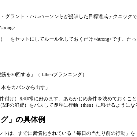
イディ・グラント・ハルバーソンらが提唱した目標達成テクニッ
rong>
件）」をセットにしてルール化しておくだけ</strong>です
を30回する」（if-thenプランニング）
n）本をカバンから出す」
件付け）を非常に好みます。あらかじめ条件を決めておくこと
MPの消費）をパスして即座に行動（then）に移せるようにな
ニング」の具体例
ントは、すでに習慣化されている「毎日の当たり前の行動」を「