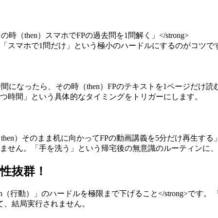
時（then）スマホでFPの過去問を1問解く」</strong>
「スマホで1問だけ」という極小のハードルにするのがコツで
間になったら、その時（then）FPのテキストを1ページだけ読む」</
つ時間」という具体的なタイミングをトリガーにします。
then）そのまま机に向かってFPの動画講義を5分だけ再生する」</s
ません。「手を洗う」という帰宅後の無意識のルーティンに、
相性抜群！
>「then（行動）」のハードルを極限まで下げること</stron
て、結局実行されません。