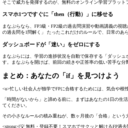
そこで威力を発揮するのが、無料のオンライン学習プラット
スマホ1つですぐに「then（行動）」に移せる
まなぷらなら、FP3級・FP2級の過去問演習や動画講義の視
の過去問を1問解く」 たったこれだけのルールで、日常のあ
ダッシュボードが「迷い」をゼロにする
まなぷらには、学習の進捗状況を自動で保存する「ダッシュ
す。まなぷらを開けば、前回の続きや正答率の低い苦手な分
まとめ：あなたの「if」を見つけよう
<u>忙しい社会人が独学でFPに合格するためには、気合や根性は不要<
「時間がないから」と諦める前に、まずはあなたの1日の生活を
てください。
その小さなルールの積み重ねが、数ヶ月後の「合格」という
<strong>[💡 無料・登録不要！スマホでサクッと解けるFP過去