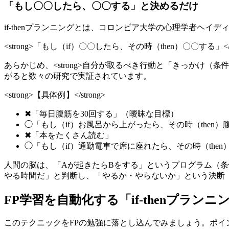
「もし〇〇したら、〇〇する」と決めるだけ
if-thenプランニングとは、コロンビア大学の心理学者ヘ
<strong>「もし（if）〇〇したら、その時（then）〇〇する」</st
あらかじめ、<strong>自分が取るべき行動と「きっかけ（条
がると数々の研究で実証されています。
<strong>【具体例】</strong>
✖「毎日腹筋を30回する」（曖昧な目標）
◯「もし（if）お風呂から上がったら、その時（then）腹筋
✖「本をたくさん読む」
◯「もし（if）通勤電車で席に座れたら、その時（the
人間の脳は、「Aが起きたらBをする」というプログラム（条
やる時間だ」と判断し、「やるか・やらないか」という決断（
FP学習を自動化する「if-thenプラン
このテクニックをFPの勉強に落とし込んでみましょう。ポイ