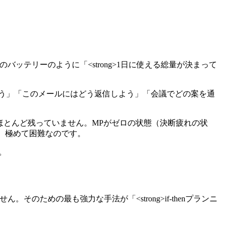
ッテリーのように「<strong>1日に使える総量が決まって
う」「このメールにはどう返信しよう」「会議でどの案を通
には、ほとんど残っていません。MPがゼロの状態（決断疲れの状
、極めて困難なのです。
。
ための最も強力な手法が「<strong>if-thenプランニ