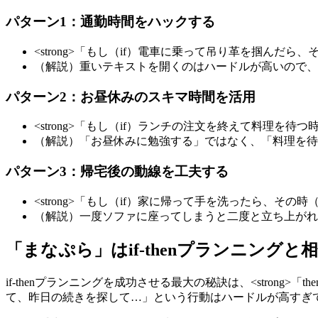
パターン1：通勤時間をハックする
<strong>「もし（if）電車に乗って吊り革を掴んだら、その
（解説）重いテキストを開くのはハードルが高いので、
パターン2：お昼休みのスキマ時間を活用
<strong>「もし（if）ランチの注文を終えて料理を待つ時
（解説）「お昼休みに勉強する」ではなく、「料理を待
パターン3：帰宅後の動線を工夫する
<strong>「もし（if）家に帰って手を洗ったら、その時（
（解説）一度ソファに座ってしまうと二度と立ち上がれ
「まなぷら」はif-thenプランニングと
if-thenプランニングを成功させる最大の秘訣は、<strong
て、昨日の続きを探して…」という行動はハードルが高すぎ