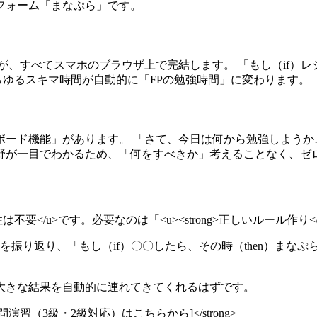
フォーム「まなぷら」です。
聴が、すべてスマホのブラウザ上で完結します。 「もし（if）レ
らゆるスキマ時間が自動的に「FPの勉強時間」に変わります。
ボード機能」があります。 「さて、今日は何から勉強しようか
野が一目でわかるため、「何をすべきか」考えることなく、ゼ
/u>です。必要なのは「<u><strong>正しいルール作り</str
振り返り、「もし（if）〇〇したら、その時（then）まなぷ
大きな結果を自動的に連れてきてくれるはずです。
問演習（3級・2級対応）はこちらから]</strong>