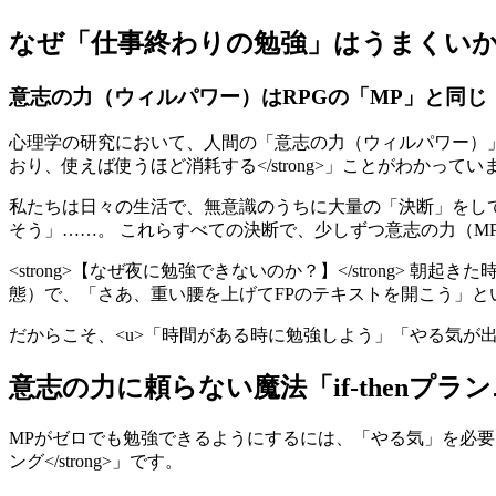
なぜ「仕事終わりの勉強」はうまくい
意志の力（ウィルパワー）はRPGの「MP」と同じ
心理学の研究において、人間の「意志の力（ウィルパワー）」は
おり、使えば使うほど消耗する</strong>」ことがわかってい
私たちは日々の生活で、無意識のうちに大量の「決断」をし
そう」……。 これらすべての決断で、少しずつ意志の力（M
<strong>【なぜ夜に勉強できないのか？】</strong
態）で、「さあ、重い腰を上げてFPのテキストを開こう」
だからこそ、<u>「時間がある時に勉強しよう」「やる気が出
意志の力に頼らない魔法「if-thenプ
MPがゼロでも勉強できるようにするには、「やる気」を必要とし
ング</strong>」です。