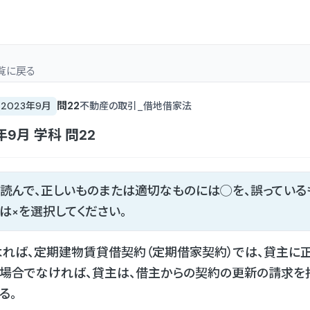
覧
に戻る
問
22
2023年9月
不動産の取引_借地借家法
年9月
学科
問
22
読んで、正しいものまたは適切なものには◯を、誤っている
は×を選択してください。
れば、定期建物賃貸借契約（定期借家契約）では、貸主に
場合でなければ、貸主は、借主からの契約の更新の請求を
る。