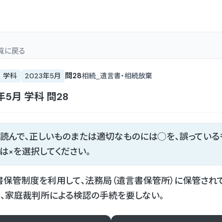
覧
に戻る
問
28
学科
2023年5月
相続_遺言書・相続放棄
年5月
学科
問
28
読んで、正しいものまたは適切なものには◯を、誤っている
は×を選択してください。
保管制度を利用して、法務局（遺言書保管所）に保管され
、家庭裁判所による検認の手続を要しない。