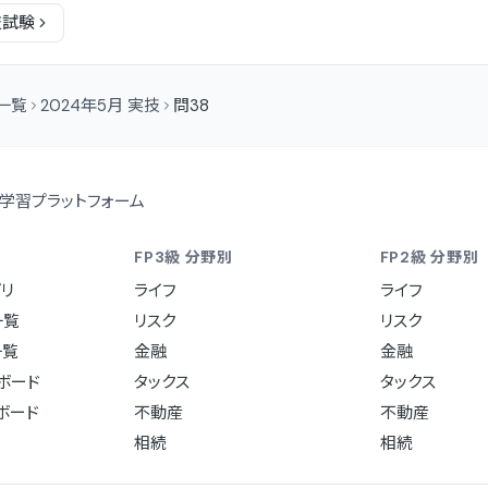
技
試験
問一覧
2024年5月 実技
問38
学習プラットフォーム
FP3級 分野別
FP2級 分野別
リ
ライフ
ライフ
一覧
リスク
リスク
一覧
金融
金融
ュボード
タックス
タックス
ュボード
不動産
不動産
相続
相続