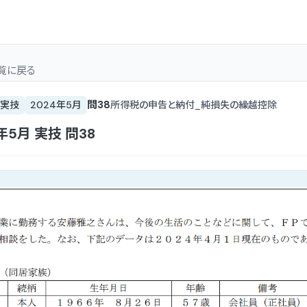
覧
に戻る
問
38
実技
2024年5月
所得税の申告と納付_純損失の繰越控除
4年5月
実技
問
38