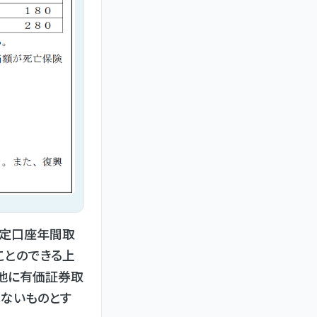
特定口座年間取
ことのできる上
の他に有価証券取
はないものとす