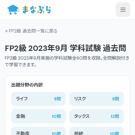
FP2級 過去問一覧
に戻る
FP2級
2023年9月
学科
試験 過去問
FP2級
2023年9月
実施の
学科
試験
全60問
を収録。全問解説付き
で学習できます。
出題分野の内訳
ライフ
リスク
9
問
9
問
金融
タックス
10
問
12
問
不動産
相続
10
問
10
問