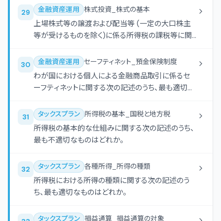
金融資産運用
株式投資_株式の基本
29
上場株式等の譲渡および配当等 (一定の大口株主
等が受けるものを除く)に係る所得税の課税等に関
する次の記述のうち、最も適切なものはどれか。な
お、本問においては、特定口座のうち、源泉徴収がさ
金融資産運用
セーフティネット_預金保険制度
30
れない口座を簡易申告口座といい、源泉徴収がされ
わが国における個人による金融商品取引に係るセ
る口座を源泉徴収選択口座という。
ーフティネットに関する次の記述のうち、最も適切な
ものはどれか。
タックスプラン
所得税の基本_国税と地方税
31
所得税の基本的な仕組みに関する次の記述のうち、
最も不適切なものはどれか。
タックスプラン
各種所得_所得の種類
32
所得税における所得の種類に関する次の記述のう
ち、最も適切なものはどれか。
タックスプラン
損益通算_損益通算の対象