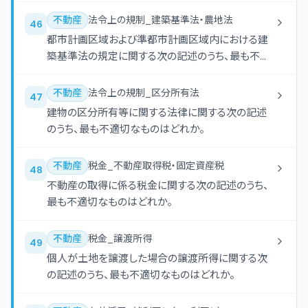
る定期建物賃貸借契約を定期借家契約といい、それ
以外の建物賃貸借契約を普通借家契約という。
不動産
法令上の規制_建築基準法・農地法
46
都市計画区域および準都市計画区域内における建
築基準法の規定に関する次の記述のうち、最も不適
切なものはどれか。
不動産
法令上の規制_区分所有法
47
建物の区分所有等に関する法律に関する次の記述
のうち、最も不適切なものはどれか。
不動産
税金_不動産取得税・固定資産税
48
不動産の取得に係る税金に関する次の記述のうち、
最も不適切なものはどれか。
不動産
税金_譲渡所得
49
個人が土地を譲渡した場合の譲渡所得に関する次
の記述のうち、最も不適切なものはどれか。