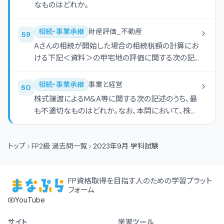
なものはどれか。
相続・事業承継
財産評価_不動産
59
Aさんの相続が開始した場合の相続税額の計算にお
ける下記＜資料＞の甲宅地の評価に関する次の記
述のうち、最も適切なものはどれか。なお、記載のな
い事項については考慮しないものとする。
相続・事業承継
事業と経営
60
株式譲渡によるM&A等に関する次の記述のうち、最
も不適切なものはどれか。なお、本問において、株式
会社は非上場会社であるものとする。
トップ
FP2級 過去問一覧
2023年9月 学科試験
FP資格取得を目指す人のための学習プラット
フォーム
YouTube
サイト
学習ツール