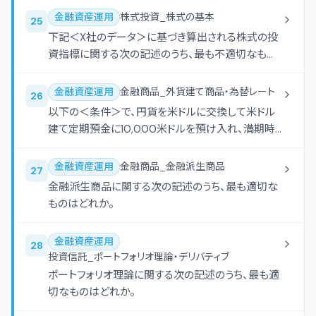
金融資産運用
株式投資_株式の基本
25
下記＜X社のデータ＞に基づき算出される株式の投
資指標に関する次の記述のうち、最も不適切なもの
はどれか。
金融資産運用
金融商品_外貨建て商品・為替レート
26
以下の＜条件＞で、円貨を米ドルに交換して米ドル
建て定期預金に10,000米ドルを預け入れ、満期時
に米ドルを円貨に交換して受け取る場合における円
ベースでの利回り (単利・年率)として、最も適切な
金融資産運用
金融商品_金融派生商品
27
ものはどれか。なお、税金については考慮しないも
金融派生商品に関する次の記述のうち、最も適切な
のとし、計算結果は表示単位の小数点以下第3位を
ものはどれか。
四捨五入するものとする。
金融資産運用
28
投資信託_ポートフォリオ理論・デリバティブ
ポートフォリオ理論に関する次の記述のうち、最も適
切なものはどれか。