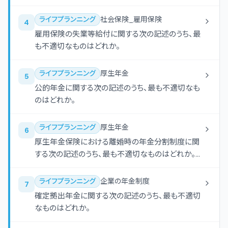
ものはどれか。
ライフプランニング
社会保険_雇用保険
4
雇用保険の失業等給付に関する次の記述のうち、最
も不適切なものはどれか。
ライフプランニング
厚生年金
5
公的年金に関する次の記述のうち、最も不適切なも
のはどれか。
ライフプランニング
厚生年金
6
厚生年金保険における離婚時の年金分割制度に関
する次の記述のうち、最も不適切なものはどれか。な
お、本問においては、「離婚等をした場合における特
例」による標準報酬の改定を合意分割といい、「被扶
ライフプランニング
企業の年金制度
7
養配偶者である期間についての特例」による標準報
確定拠出年金に関する次の記述のうち、最も不適切
酬の改定を3号分割という。
なものはどれか。