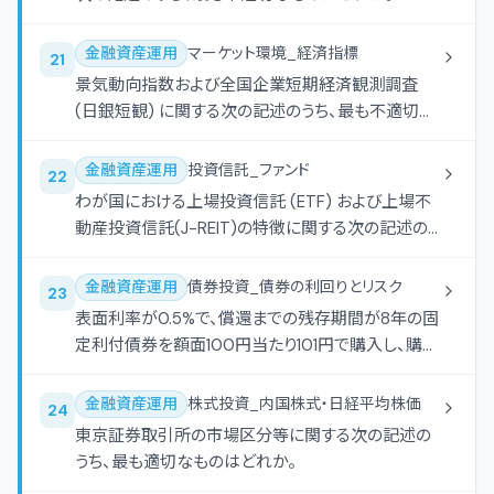
金融資産運用
マーケット環境_経済指標
21
景気動向指数および全国企業短期経済観測調査
(日銀短観) に関する次の記述のうち、最も不適切な
ものはどれか。
金融資産運用
投資信託_ファンド
22
わが国における上場投資信託 (ETF) および上場不
動産投資信託(J-REIT)の特徴に関する次の記述の
うち、最も適切なものはどれか。
金融資産運用
債券投資_債券の利回りとリスク
23
表面利率が0.5%で、償還までの残存期間が8年の固
定利付債券を額面100円当たり101円で購入し、購入
から5年後に額面100円当たり100円で売却した場
合の所有期間利回り (単利・年率)として、最も適切
金融資産運用
株式投資_内国株式・日経平均株価
24
なものはどれか。なお、手数料、経過利子、税金等に
東京証券取引所の市場区分等に関する次の記述の
ついては考慮しないものとし、計算結果は表示単位
うち、最も適切なものはどれか。
の小数点以下第3位を四捨五入するものとする。