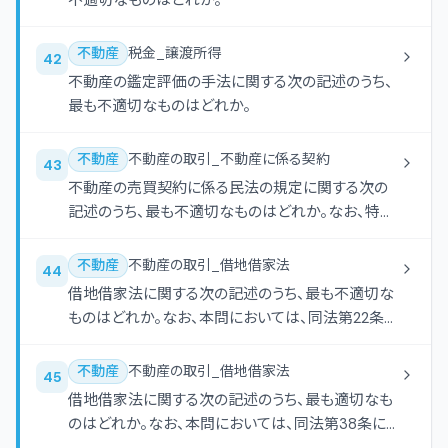
不適切なものはどれか。
不動産
税金_譲渡所得
42
不動産の鑑定評価の手法に関する次の記述のうち、
最も不適切なものはどれか。
不動産
不動産の取引_不動産に係る契約
43
不動産の売買契約に係る民法の規定に関する次の
記述のうち、最も不適切なものはどれか。なお、特約
については考慮しないものとする。
不動産
不動産の取引_借地借家法
44
借地借家法に関する次の記述のうち、最も不適切な
ものはどれか。なお、本問においては、同法第22条の
借地権を一般定期借地権といい、第22条から第24
条の定期借地権等以外の借地権を普通借地権とい
不動産
不動産の取引_借地借家法
45
う。
借地借家法に関する次の記述のうち、最も適切なも
のはどれか。なお、本問においては、同法第38条によ